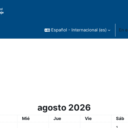
Español - Internacional ‎(es)‎
En e
agosto 2026
tes
Miércoles
Jueves
Viernes
Sába
Mié
Jue
Vie
Sáb
Sin eve
1