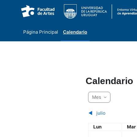
Página Principal
Calendario
Salta al contenido principal
Calendario
Mes
◀︎
julio
Lunes
Mar
Lun
Mar