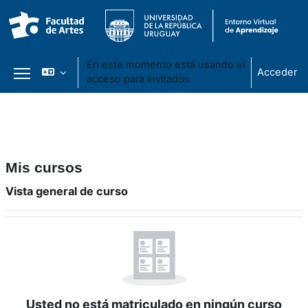
En este momento está usando el
Acceder
acceso para invitados
Panel lateral
Salta al contenido principal
Mis cursos
Bloques de contenido principales
Vista general de curso
Salta Vista general de curso
Usted no está matriculado en ningún curso